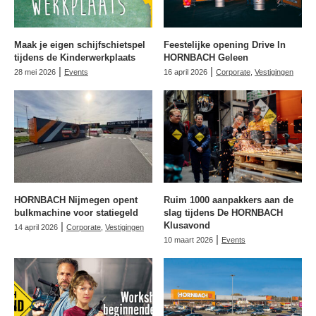
Maak je eigen schijfschietspel
Feestelijke opening Drive In
tijdens de Kinderwerkplaats
HORNBACH Geleen
|
|
28 mei 2026
Events
16 april 2026
Corporate
,
Vestigingen
HORNBACH Nijmegen opent
Ruim 1000 aanpakkers aan de
bulkmachine voor statiegeld
slag tijdens De HORNBACH
|
Klusavond
14 april 2026
Corporate
,
Vestigingen
|
10 maart 2026
Events