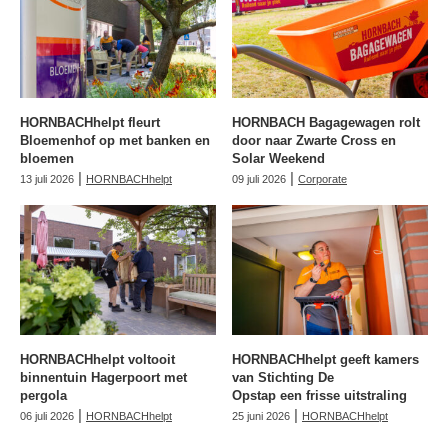
HORNBACHhelpt fleurt
HORNBACH Bagagewagen rolt
Bloemenhof op met banken en
door naar Zwarte Cross en
bloemen
Solar Weekend
|
|
13 juli 2026
HORNBACHhelpt
09 juli 2026
Corporate
HORNBACHhelpt voltooit
HORNBACHhelpt geeft kamers
binnentuin Hagerpoort met
van Stichting De
pergola
Opstap een frisse uitstraling
|
|
06 juli 2026
HORNBACHhelpt
25 juni 2026
HORNBACHhelpt