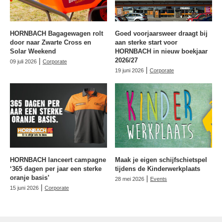
HORNBACH Bagagewagen rolt
Goed voorjaarsweer draagt bij
door naar Zwarte Cross en
aan sterke start voor
Solar Weekend
HORNBACH in nieuw boekjaar
|
2026/27
09 juli 2026
Corporate
|
19 juni 2026
Corporate
HORNBACH lanceert campagne
Maak je eigen schijfschietspel
‘365 dagen per jaar een sterke
tijdens de Kinderwerkplaats
oranje basis’
|
28 mei 2026
Events
|
15 juni 2026
Corporate