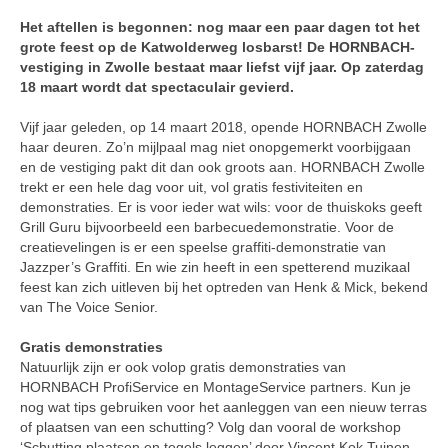
Het aftellen is begonnen: nog maar een paar dagen tot het
grote feest op de Katwolderweg losbarst! De HORNBACH-
vestiging in Zwolle bestaat maar liefst vijf jaar. Op zaterdag
18 maart wordt dat spectaculair gevierd.
Vijf jaar geleden, op 14 maart 2018, opende HORNBACH Zwolle
haar deuren. Zo’n mijlpaal mag niet onopgemerkt voorbijgaan
en de vestiging pakt dit dan ook groots aan. HORNBACH Zwolle
trekt er een hele dag voor uit, vol gratis festiviteiten en
demonstraties. Er is voor ieder wat wils: voor de thuiskoks geeft
Grill Guru bijvoorbeeld een barbecuedemonstratie. Voor de
creatievelingen is er een speelse graffiti-demonstratie van
Jazzper’s Graffiti. En wie zin heeft in een spetterend muzikaal
feest kan zich uitleven bij het optreden van Henk & Mick, bekend
van The Voice Senior.
Gratis demonstraties
Natuurlijk zijn er ook volop gratis demonstraties van
HORNBACH ProfiService en MontageService partners. Kun je
nog wat tips gebruiken voor het aanleggen van een nieuw terras
of plaatsen van een schutting? Volg dan vooral de workshop
‘Schutting plaatsen en tegels leggen’ door Vincent Kok Tuinen.