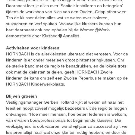
Daarnaast leer je alles over ‘Sanitair installeren en betegelen’
tijdens de workshop van Nico van den Ouden. Gripp afbouw en
Tito de klusser delen alles wat ze weten over isoleren,
stukadoren en verf spuiten. Vrouwelijke klussers kunnen hun
hart daarnaast ook nog ophalen bij de Women@Work-
demonstratie door Klusbedrijf Annelies.
Activiteiten voor kinderen
HORNBACH is de allerkleinsten uiteraard niet vergeten. Voor de
kinderen is er onder meer een groot piratenspringkussen. Om
de sterke band met de regio te benadrukken, en de lokale trots
ook met de kleinsten te delen, geeft HORNBACH Zwolle
kinderen de kans om zelf een Zwolse Peperbus te maken op de
HORNBACH Kinderwerkplaats.
Blijven groeien
Vestigingsmanager Gerben Hofland kijkt al weken uit naar het
feest en hoopt zoveel mogelijk bezoekers uit de regio te mogen
ontvangen. “Hoe meer mensen, hoe beter! Iedereen is welkom,
van ervaren bouwprofessionals tot beginnende klussers. Die
veelzijdigheid is ook waarom we al vijf jaar zo succesvol zijn: we
luisteren altijd naar wat onze klanten nodig hebben, en door de