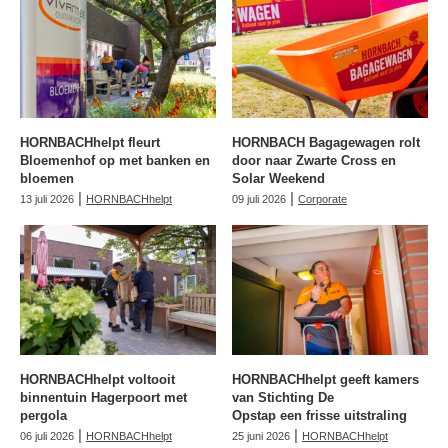
HORNBACHhelpt fleurt
HORNBACH Bagagewagen rolt
Bloemenhof op met banken en
door naar Zwarte Cross en
bloemen
Solar Weekend
|
|
13 juli 2026
HORNBACHhelpt
09 juli 2026
Corporate
HORNBACHhelpt voltooit
HORNBACHhelpt geeft kamers
binnentuin Hagerpoort met
van Stichting De
pergola
Opstap een frisse uitstraling
|
|
06 juli 2026
HORNBACHhelpt
25 juni 2026
HORNBACHhelpt