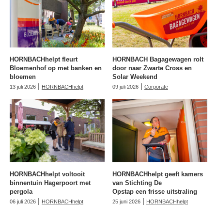
HORNBACHhelpt fleurt
HORNBACH Bagagewagen rolt
Bloemenhof op met banken en
door naar Zwarte Cross en
bloemen
Solar Weekend
|
|
13 juli 2026
HORNBACHhelpt
09 juli 2026
Corporate
HORNBACHhelpt voltooit
HORNBACHhelpt geeft kamers
binnentuin Hagerpoort met
van Stichting De
pergola
Opstap een frisse uitstraling
|
|
06 juli 2026
HORNBACHhelpt
25 juni 2026
HORNBACHhelpt