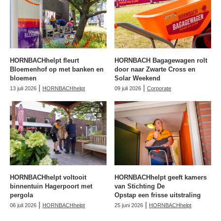
HORNBACHhelpt fleurt
HORNBACH Bagagewagen rolt
Bloemenhof op met banken en
door naar Zwarte Cross en
bloemen
Solar Weekend
|
|
13 juli 2026
HORNBACHhelpt
09 juli 2026
Corporate
HORNBACHhelpt voltooit
HORNBACHhelpt geeft kamers
binnentuin Hagerpoort met
van Stichting De
pergola
Opstap een frisse uitstraling
|
|
06 juli 2026
HORNBACHhelpt
25 juni 2026
HORNBACHhelpt