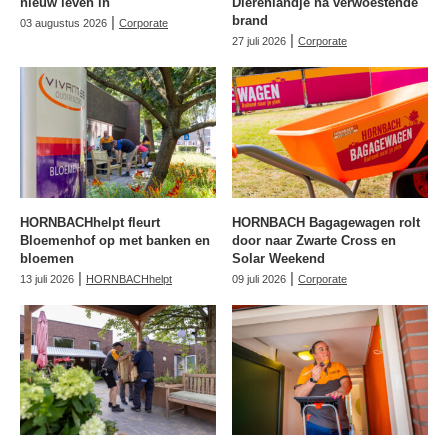
nieuw leven in
Dierenlandje na verwoestende
|
brand
03 augustus 2026
Corporate
|
27 juli 2026
Corporate
HORNBACHhelpt fleurt
HORNBACH Bagagewagen rolt
Bloemenhof op met banken en
door naar Zwarte Cross en
bloemen
Solar Weekend
|
|
13 juli 2026
HORNBACHhelpt
09 juli 2026
Corporate