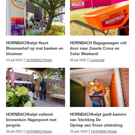
HORNBACHhelpt fleurt
HORNBACH Bagagewagen rolt
Bloemenhof op met banken en
door naar Zwarte Cross en
bloemen
Solar Weekend
|
|
13 juli 2026
HORNBACHhelpt
09 juli 2026
Corporate
HORNBACHhelpt voltooit
HORNBACHhelpt geeft kamers
binnentuin Hagerpoort met
van Stichting De
pergola
Opstap een frisse uitstraling
|
|
06 juli 2026
HORNBACHhelpt
25 juni 2026
HORNBACHhelpt