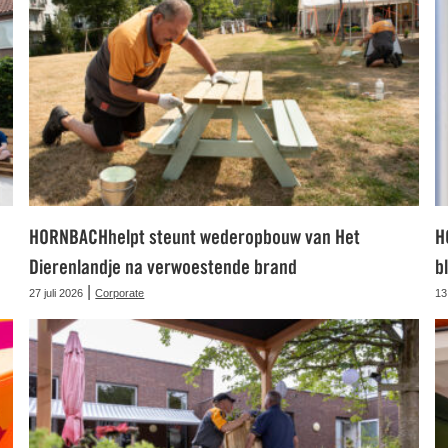
HORNBACHhelpt steunt wederopbouw van Het
H
Dierenlandje na verwoestende brand
b
|
27 juli 2026
Corporate
13