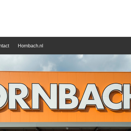
tact
Hornbach.nl