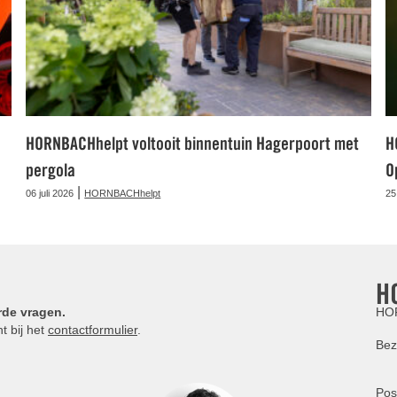
HORNBACHhelpt voltooit binnentuin Hagerpoort met
H
pergola
O
|
06 juli 2026
HORNBACHhelpt
25
H
rde vragen.
HOR
t bij het
contactformulier
.
Bez
Pos