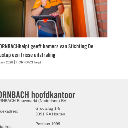
ORNBACHhelpt geeft kamers van Stichting De
pstap een frisse uitstraling
|
 juni 2026
HORNBACHhelpt
ORNBACH hoofdkantoor
NBACH Bouwmarkt (Nederland) BV
Grootslag 1-5
oekadres:
3991 RA Houten
Postbus 1099
tadres: