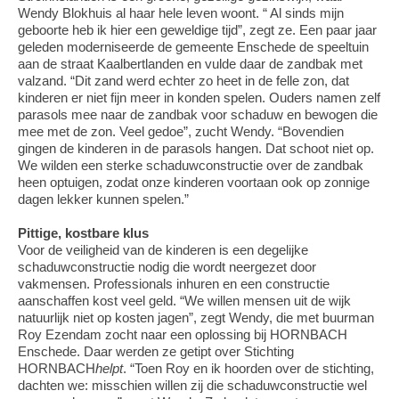
Wendy Blokhuis al haar hele leven woont. “ Al sinds mijn
geboorte heb ik hier een geweldige tijd”, zegt ze. Een paar jaar
geleden moderniseerde de gemeente Enschede de speeltuin
aan de straat Kaalbertlanden en vulde daar de zandbak met
valzand. “Dit zand werd echter zo heet in de felle zon, dat
kinderen er niet fijn meer in konden spelen. Ouders namen zelf
parasols mee naar de zandbak voor schaduw en bewogen die
mee met de zon. Veel gedoe”, zucht Wendy. “Bovendien
gingen de kinderen in de parasols hangen. Dat schoot niet op.
We wilden een sterke schaduwconstructie over de zandbak
heen optuigen, zodat onze kinderen voortaan ook op zonnige
dagen lekker kunnen spelen.”
Pittige, kostbare klus
Voor de veiligheid van de kinderen is een degelijke
schaduwconstructie nodig die wordt neergezet door
vakmensen. Professionals inhuren en een constructie
aanschaffen kost veel geld. “We willen mensen uit de wijk
natuurlijk niet op kosten jagen”, zegt Wendy, die met buurman
Roy Ezendam zocht naar een oplossing bij HORNBACH
Enschede. Daar werden ze getipt over Stichting
HORNBACH
helpt
. “Toen Roy en ik hoorden over de stichting,
dachten we: misschien willen zij die schaduwconstructie wel