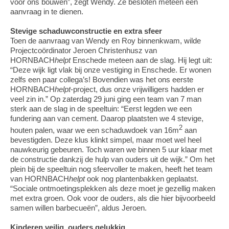
voor ons bouwen”, zegt Wendy. Ze besloten meteen een
aanvraag in te dienen.
Stevige schaduwconstructie en extra sfeer
Toen de aanvraag van Wendy en Roy binnenkwam, wilde
Projectcoördinator Jeroen Christenhusz van
HORNBACH
helpt
Enschede meteen aan de slag. Hij legt uit:
“Deze wijk ligt vlak bij onze vestiging in Enschede. Er wonen
zelfs een paar collega’s! Bovendien was het ons eerste
HORNBACH
helpt
-project, dus onze vrijwilligers hadden er
veel zin in.” Op zaterdag 29 juni ging een team van 7 man
sterk aan de slag in de speeltuin: “Eerst legden we een
fundering aan van cement. Daarop plaatsten we 4 stevige,
2
houten palen, waar we een schaduwdoek van 16m
aan
bevestigden. Deze klus klinkt simpel, maar moet wel heel
nauwkeurig gebeuren. Toch waren we binnen 5 uur klaar met
de constructie dankzij de hulp van ouders uit de wijk.” Om het
plein bij de speeltuin nog sfeervoller te maken, heeft het team
van HORNBACH
helpt
ook nog plantenbakken geplaatst.
“Sociale ontmoetingsplekken als deze moet je gezellig maken
met extra groen. Ook voor de ouders, als die hier bijvoorbeeld
samen willen barbecueën”, aldus Jeroen.
Kinderen veilig, ouders gelukkig