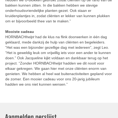
hebben we U-blokken gebruikt zodat cliënten op de rand van de
bakken kunnen zitten. In die bakken hebben we stevige
onderhoudsvriendelijke planten gezet. Ook staan er
kruidenplantjes in, zodat cliënten er lekker van kunnen plukken
om er bijvoorbeeld thee van te maken.”
Mooiste cadeau
HORNBACH
helpt
had de klus na flink doorwerken in één dag
geklaard, mede dankzij de hulp van cliënten en begeleiders.
“Het was een bijzonder gezellige dag met iedereen”, zegt Leo.
“Het is geweldig leuk om vrijwillig iets voor een ander te kunnen
doen.” Ook Jacqueline kijkt voldaan en dankbaar terug op het
project. “Zonder HORNBACH
helpt
hadden we dit nooit voor
elkaar gekregen. We gaan hier met onze cliënten enorm van
genieten. We hebben al heel wat buitenactiviteiten gepland voor
de zomer. Een mooier cadeau voor ons 20-jarig jubileum
hadden we ons niet kunnen wensen.”
Aanmelden perslijst