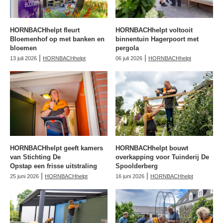
HORNBACHhelpt fleurt
HORNBACHhelpt voltooit
Bloemenhof op met banken en
binnentuin Hagerpoort met
bloemen
pergola
|
|
13 juli 2026
HORNBACHhelpt
06 juli 2026
HORNBACHhelpt
HORNBACHhelpt geeft kamers
HORNBACHhelpt bouwt
van Stichting De
overkapping voor Tuinderij De
Opstap een frisse uitstraling
Spoolderberg
|
|
25 juni 2026
HORNBACHhelpt
16 juni 2026
HORNBACHhelpt