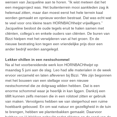
wensen van Jacqueline aan te horen. “Ik wist meteen dat het
een megaproject was. Het buitenterrein mooi aankleden zag ik
helemaal zitten, maar dan moest eerst het hele terrein kaal
worden gemaakt en opnieuw worden bestraat. Dat was echt wat
te veel voor ons kleine team HORNBACH
helpt
vrijwilligers.”
Jacqueline besloot de oude tegels eruit te halen samen met
cliënten, collega’s en enkele ouders van cliënten. De buren van
Bizzi hielpen met het verwijderen van al het groen. En de
nieuwe bestrating kon tegen een vriendelijke prijs door een
ander bedrijf worden aangelegd.
Lekker chillen in een nestschommel
Na al het voorbereidende werk kon HORNBACH
helpt
op
maandag 5 juni aan de slag. Leo had alle materialen in de week
ervoor verzameld en laten afleveren bij Bizzi. “We zijn begonnen
met het bouwen van een stellage voor een nieuwe
nestschommel die ze dolgraag wilden hebben. Dat is een
enorme schommel waar je heerlijk in kan liggen. Dankzij een
tillift kunnen zelfs mensen die in een rolstoel zitten er gebruik
van maken. Vervolgens hebben we van steigerhout een ruime
hoekbank gebouwd. En om wat natuur en gezelligheid in de tuin
te brengen, hebben we plantenbakken gemaakt. Daarvoor