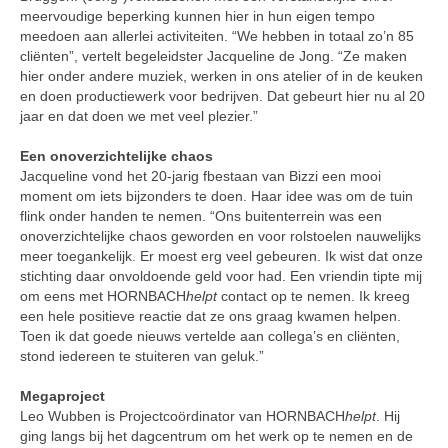
meervoudige beperking kunnen hier in hun eigen tempo
meedoen aan allerlei activiteiten. “We hebben in totaal zo’n 85
cliënten”, vertelt begeleidster Jacqueline de Jong. “Ze maken
hier onder andere muziek, werken in ons atelier of in de keuken
en doen productiewerk voor bedrijven. Dat gebeurt hier nu al 20
jaar en dat doen we met veel plezier.”
Een onoverzichtelijke chaos
Jacqueline vond het 20-jarig fbestaan van Bizzi een mooi
moment om iets bijzonders te doen. Haar idee was om de tuin
flink onder handen te nemen. “Ons buitenterrein was een
onoverzichtelijke chaos geworden en voor rolstoelen nauwelijks
meer toegankelijk. Er moest erg veel gebeuren. Ik wist dat onze
stichting daar onvoldoende geld voor had. Een vriendin tipte mij
om eens met HORNBACH
helpt
contact op te nemen. Ik kreeg
een hele positieve reactie dat ze ons graag kwamen helpen.
Toen ik dat goede nieuws vertelde aan collega’s en cliënten,
stond iedereen te stuiteren van geluk.”
Megaproject
Leo Wubben is Projectcoördinator van HORNBACH
helpt
. Hij
ging langs bij het dagcentrum om het werk op te nemen en de