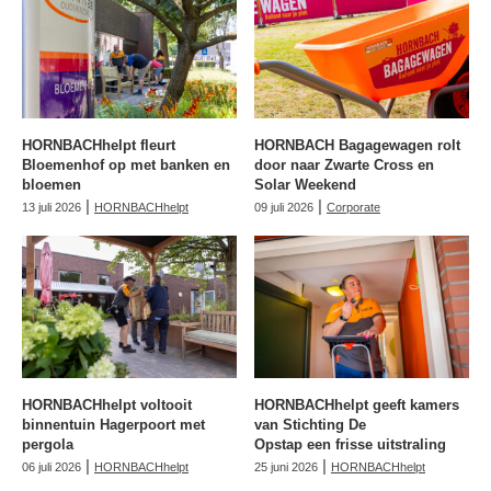
HORNBACHhelpt fleurt
HORNBACH Bagagewagen rolt
Bloemenhof op met banken en
door naar Zwarte Cross en
bloemen
Solar Weekend
|
|
13 juli 2026
HORNBACHhelpt
09 juli 2026
Corporate
HORNBACHhelpt voltooit
HORNBACHhelpt geeft kamers
binnentuin Hagerpoort met
van Stichting De
pergola
Opstap een frisse uitstraling
|
|
06 juli 2026
HORNBACHhelpt
25 juni 2026
HORNBACHhelpt