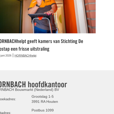
ORNBACHhelpt geeft kamers van Stichting De
pstap een frisse uitstraling
|
 juni 2026
HORNBACHhelpt
ORNBACH hoofdkantoor
NBACH Bouwmarkt (Nederland) BV
Grootslag 1-5
oekadres:
3991 RA Houten
Postbus 1099
tadres: