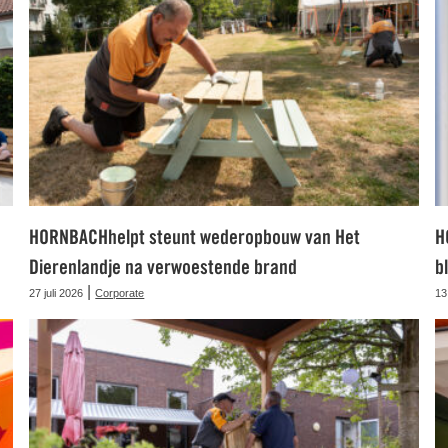
HORNBACHhelpt steunt wederopbouw van Het
H
Dierenlandje na verwoestende brand
b
|
27 juli 2026
Corporate
13