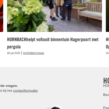
HORNBACHhelpt voltooit binnentuin Hagerpoort met
H
pergola
O
|
06 juli 2026
HORNBACHhelpt
25
H
rde vragen.
HOR
t bij het
contactformulier
.
Bez
Pos