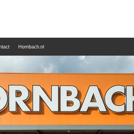
tact
Hornbach.nl