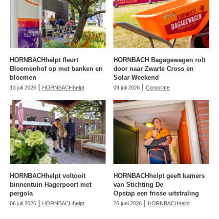
HORNBACHhelpt fleurt
HORNBACH Bagagewagen rolt
Bloemenhof op met banken en
door naar Zwarte Cross en
bloemen
Solar Weekend
|
|
13 juli 2026
HORNBACHhelpt
09 juli 2026
Corporate
HORNBACHhelpt voltooit
HORNBACHhelpt geeft kamers
binnentuin Hagerpoort met
van Stichting De
pergola
Opstap een frisse uitstraling
|
|
06 juli 2026
HORNBACHhelpt
25 juni 2026
HORNBACHhelpt