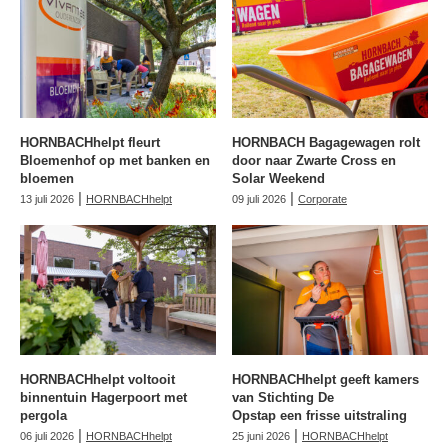
HORNBACHhelpt fleurt
HORNBACH Bagagewagen rolt
Bloemenhof op met banken en
door naar Zwarte Cross en
bloemen
Solar Weekend
|
|
13 juli 2026
HORNBACHhelpt
09 juli 2026
Corporate
HORNBACHhelpt voltooit
HORNBACHhelpt geeft kamers
binnentuin Hagerpoort met
van Stichting De
pergola
Opstap een frisse uitstraling
|
|
06 juli 2026
HORNBACHhelpt
25 juni 2026
HORNBACHhelpt