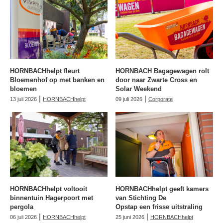
HORNBACHhelpt fleurt
HORNBACH Bagagewagen rolt
Bloemenhof op met banken en
door naar Zwarte Cross en
bloemen
Solar Weekend
|
|
13 juli 2026
HORNBACHhelpt
09 juli 2026
Corporate
HORNBACHhelpt voltooit
HORNBACHhelpt geeft kamers
binnentuin Hagerpoort met
van Stichting De
pergola
Opstap een frisse uitstraling
|
|
06 juli 2026
HORNBACHhelpt
25 juni 2026
HORNBACHhelpt