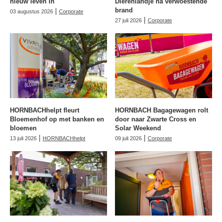
nieuw leven in
Dierenlandje na verwoestende
|
brand
03 augustus 2026
Corporate
|
27 juli 2026
Corporate
HORNBACHhelpt fleurt
HORNBACH Bagagewagen rolt
Bloemenhof op met banken en
door naar Zwarte Cross en
bloemen
Solar Weekend
|
|
13 juli 2026
HORNBACHhelpt
09 juli 2026
Corporate