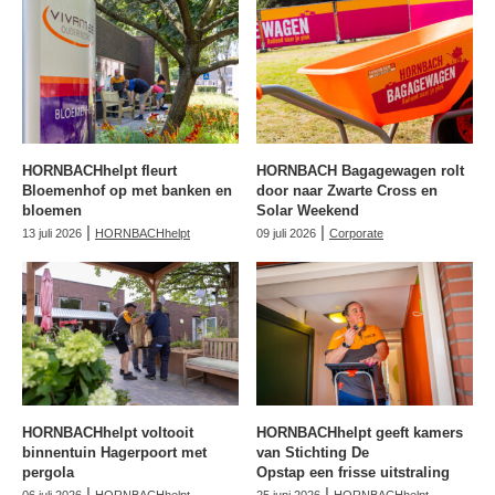
HORNBACHhelpt fleurt
HORNBACH Bagagewagen rolt
Bloemenhof op met banken en
door naar Zwarte Cross en
bloemen
Solar Weekend
|
|
13 juli 2026
HORNBACHhelpt
09 juli 2026
Corporate
HORNBACHhelpt voltooit
HORNBACHhelpt geeft kamers
binnentuin Hagerpoort met
van Stichting De
pergola
Opstap een frisse uitstraling
|
|