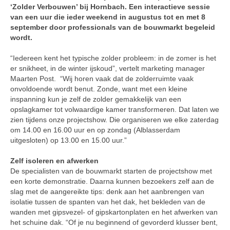
‘Zolder Verbouwen’ bij Hornbach. Een interactieve sessie
van een uur die ieder weekend in augustus tot en met 8
september door professionals van de bouwmarkt begeleid
wordt.
“Iedereen kent het typische zolder probleem: in de zomer is het
er snikheet, in de winter ijskoud”, vertelt marketing manager
Maarten Post. “Wij horen vaak dat de zolderruimte vaak
onvoldoende wordt benut. Zonde, want met een kleine
inspanning kun je zelf de zolder gemakkelijk van een
opslagkamer tot volwaardige kamer transformeren. Dat laten we
zien tijdens onze projectshow. Die organiseren we elke zaterdag
om 14.00 en 16.00 uur en op zondag (Alblasserdam
uitgesloten) op 13.00 en 15.00 uur.”
Zelf isoleren en afwerken
De specialisten van de bouwmarkt starten de projectshow met
een korte demonstratie. Daarna kunnen bezoekers zelf aan de
slag met de aangereikte tips: denk aan het aanbrengen van
isolatie tussen de spanten van het dak, het bekleden van de
wanden met gipsvezel- of gipskartonplaten en het afwerken van
het schuine dak. “Of je nu beginnend of gevorderd klusser bent,