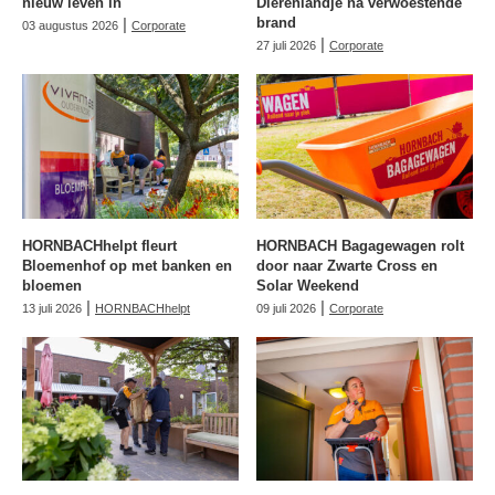
nieuw leven in
Dierenlandje na verwoestende
|
brand
03 augustus 2026
Corporate
|
27 juli 2026
Corporate
HORNBACHhelpt fleurt
HORNBACH Bagagewagen rolt
Bloemenhof op met banken en
door naar Zwarte Cross en
bloemen
Solar Weekend
|
|
13 juli 2026
HORNBACHhelpt
09 juli 2026
Corporate