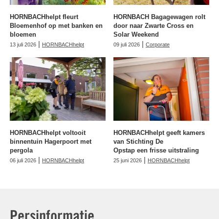
HORNBACHhelpt fleurt
HORNBACH Bagagewagen rolt
Bloemenhof op met banken en
door naar Zwarte Cross en
bloemen
Solar Weekend
|
|
13 juli 2026
HORNBACHhelpt
09 juli 2026
Corporate
HORNBACHhelpt voltooit
HORNBACHhelpt geeft kamers
binnentuin Hagerpoort met
van Stichting De
pergola
Opstap een frisse uitstraling
|
|
06 juli 2026
HORNBACHhelpt
25 juni 2026
HORNBACHhelpt
Persinformatie