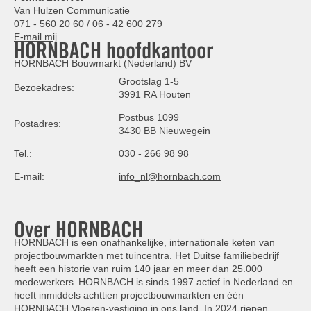
Van Hulzen Communicatie
071 - 560 20 60 / 06 - 42 600 279
E-mail mij
HORNBACH hoofdkantoor
HORNBACH Bouwmarkt (Nederland) BV
Grootslag 1-5
Bezoekadres:
3991 RA Houten
Postbus 1099
Postadres:
3430 BB Nieuwegein
Tel.:
030 - 266 98 98
E-mail:
info_nl@hornbach.com
Over HORNBACH
HORNBACH is een onafhankelijke, internationale keten van
projectbouwmarkten met tuincentra. Het Duitse familiebedrijf
heeft een historie van ruim 140 jaar en meer dan 25.000
medewerkers. HORNBACH is sinds 1997 actief in Nederland en
heeft inmiddels achttien projectbouwmarkten en één
HORNBACH Vloeren-vestiging in ons land. In 2024 riepen