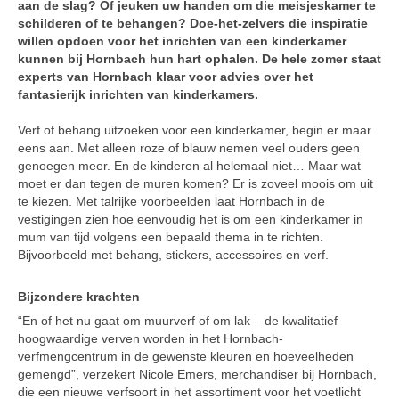
aan de slag? Of jeuken uw handen om die meisjeskamer te
schilderen of te behangen? Doe-het-zelvers die inspiratie
willen opdoen voor het inrichten van een kinderkamer
kunnen bij Hornbach hun hart ophalen. De hele zomer staat
experts van Hornbach klaar voor advies over het
fantasierijk inrichten van kinderkamers.
Verf of behang uitzoeken voor een kinderkamer, begin er maar
eens aan. Met alleen roze of blauw nemen veel ouders geen
genoegen meer. En de kinderen al helemaal niet… Maar wat
moet er dan tegen de muren komen? Er is zoveel moois om uit
te kiezen. Met talrijke voorbeelden laat Hornbach in de
vestigingen zien hoe eenvoudig het is om een kinderkamer in
mum van tijd volgens een bepaald thema in te richten.
Bijvoorbeeld met behang, stickers, accessoires en verf.
Bijzondere krachten
“En of het nu gaat om muurverf of om lak – de kwalitatief
hoogwaardige verven worden in het Hornbach-
verfmengcentrum in de gewenste kleuren en hoeveelheden
gemengd”, verzekert Nicole Emers, merchandiser bij Hornbach,
die een nieuwe verfsoort in het assortiment voor het voetlicht