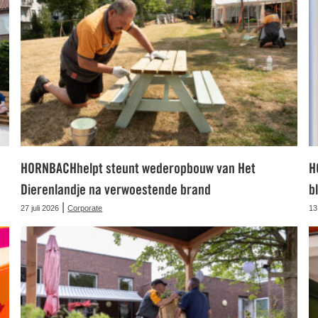
HORNBACHhelpt steunt wederopbouw van Het
H
Dierenlandje na verwoestende brand
b
|
27 juli 2026
Corporate
13