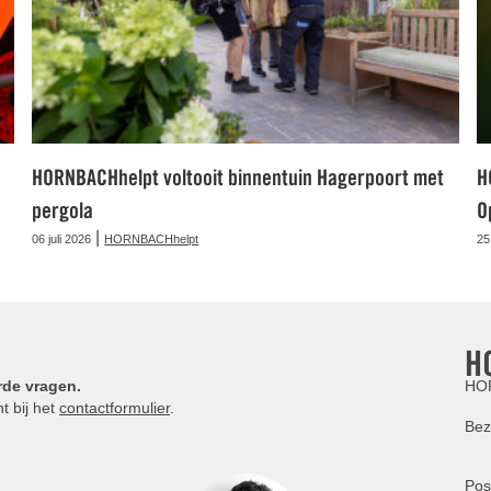
HORNBACHhelpt voltooit binnentuin Hagerpoort met
H
pergola
O
|
06 juli 2026
HORNBACHhelpt
25
H
rde vragen.
HOR
t bij het
contactformulier
.
Bez
Pos