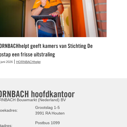
ORNBACHhelpt geeft kamers van Stichting De
pstap een frisse uitstraling
|
 juni 2026
HORNBACHhelpt
ORNBACH hoofdkantoor
NBACH Bouwmarkt (Nederland) BV
Grootslag 1-5
oekadres:
3991 RA Houten
Postbus 1099
tadres: