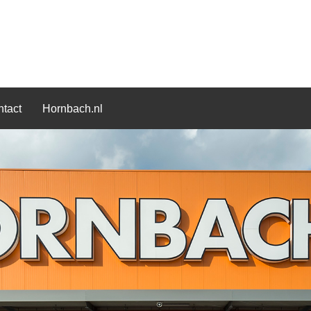
tact
Hornbach.nl