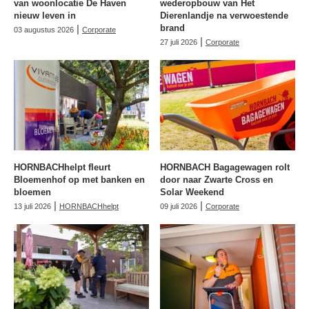
van woonlocatie De Haven
wederopbouw van Het
nieuw leven in
Dierenlandje na verwoestende
|
brand
03 augustus 2026
Corporate
|
27 juli 2026
Corporate
HORNBACHhelpt fleurt
HORNBACH Bagagewagen rolt
Bloemenhof op met banken en
door naar Zwarte Cross en
bloemen
Solar Weekend
|
|
13 juli 2026
HORNBACHhelpt
09 juli 2026
Corporate