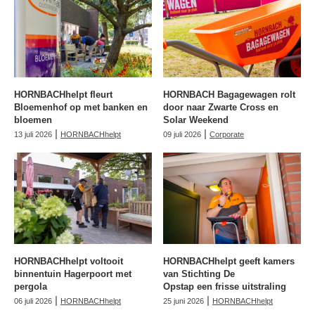
HORNBACHhelpt fleurt
HORNBACH Bagagewagen rolt
Bloemenhof op met banken en
door naar Zwarte Cross en
bloemen
Solar Weekend
|
|
13 juli 2026
HORNBACHhelpt
09 juli 2026
Corporate
HORNBACHhelpt voltooit
HORNBACHhelpt geeft kamers
binnentuin Hagerpoort met
van Stichting De
pergola
Opstap een frisse uitstraling
|
|
06 juli 2026
HORNBACHhelpt
25 juni 2026
HORNBACHhelpt