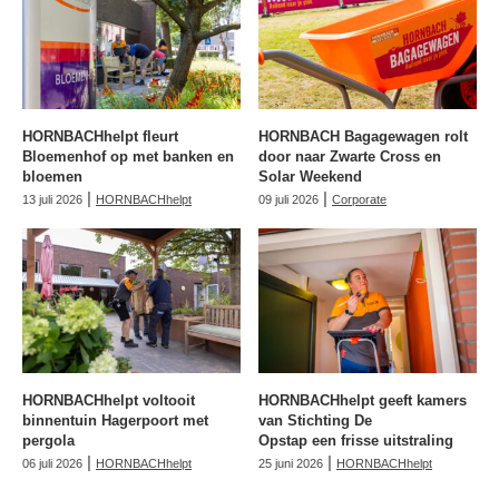
HORNBACHhelpt fleurt
HORNBACH Bagagewagen rolt
Bloemenhof op met banken en
door naar Zwarte Cross en
bloemen
Solar Weekend
|
|
13 juli 2026
HORNBACHhelpt
09 juli 2026
Corporate
HORNBACHhelpt voltooit
HORNBACHhelpt geeft kamers
binnentuin Hagerpoort met
van Stichting De
pergola
Opstap een frisse uitstraling
|
|
06 juli 2026
HORNBACHhelpt
25 juni 2026
HORNBACHhelpt