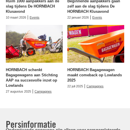
Ruim 1000 aanpakkers aan de
Beginnende aanpakkers gaan
slag tijdens De HORNBACH
zelf aan de slag tijdens De
Klusavond
HORNBACH Klusavond
|
|
10 maart 2026
Events
22 januari 2026
Events
HORNBACH schenkt
HORNBACH Bagagewagen
Bagagewagens aan Stichting
maakt comeback op Lowlands
AAP na succesvolle inzet op
2025
Lowlands
|
22 juli 2025
Campagnes
|
27 augustus 2025
Campagnes
Persinformatie
Onderstaande gegevens zijn alleen voor persgerelateerde