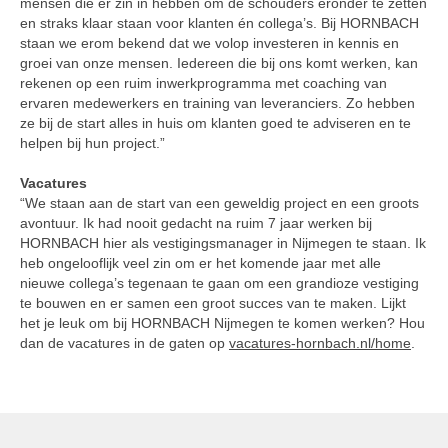
mensen die er zin in hebben om de schouders eronder te zetten
en straks klaar staan voor klanten én collega’s. Bij HORNBACH
staan we erom bekend dat we volop investeren in kennis en
groei van onze mensen. Iedereen die bij ons komt werken, kan
rekenen op een ruim inwerkprogramma met coaching van
ervaren medewerkers en training van leveranciers. Zo hebben
ze bij de start alles in huis om klanten goed te adviseren en te
helpen bij hun project.”
Vacatures
“We staan aan de start van een geweldig project en een groots
avontuur. Ik had nooit gedacht na ruim 7 jaar werken bij
HORNBACH hier als vestigingsmanager in Nijmegen te staan. Ik
heb ongelooflijk veel zin om er het komende jaar met alle
nieuwe collega’s tegenaan te gaan om een grandioze vestiging
te bouwen en er samen een groot succes van te maken. Lijkt
het je leuk om bij HORNBACH Nijmegen te komen werken? Hou
dan de vacatures in de gaten op
vacatures-hornbach.nl/home
.