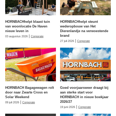
HORNBACHhelpt blaast tuin
HORNBACHhelpt steunt
van woonlocatie De Haven
wederopbouw van Het
nieuw leven in
Dierenlandje na verwoestende
|
brand
03 augustus 2026
Corporate
|
27 juli 2026
Corporate
HORNBACH Bagagewagen rolt
Goed voorjaarsweer draagt bij
door naar Zwarte Cross en
aan sterke start voor
Solar Weekend
HORNBACH in nieuw boekjaar
|
2026/27
09 juli 2026
Corporate
|
19 juni 2026
Corporate