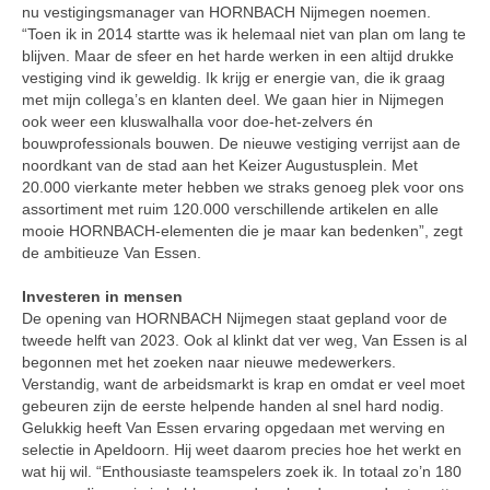
nu vestigingsmanager van HORNBACH Nijmegen noemen.
“Toen ik in 2014 startte was ik helemaal niet van plan om lang te
blijven. Maar de sfeer en het harde werken in een altijd drukke
vestiging vind ik geweldig. Ik krijg er energie van, die ik graag
met mijn collega’s en klanten deel. We gaan hier in Nijmegen
ook weer een kluswalhalla voor doe-het-zelvers én
bouwprofessionals bouwen. De nieuwe vestiging verrijst aan de
noordkant van de stad aan het Keizer Augustusplein. Met
20.000 vierkante meter hebben we straks genoeg plek voor ons
assortiment met ruim 120.000 verschillende artikelen en alle
mooie HORNBACH-elementen die je maar kan bedenken”, zegt
de ambitieuze Van Essen.
Investeren in mensen
De opening van HORNBACH Nijmegen staat gepland voor de
tweede helft van 2023. Ook al klinkt dat ver weg, Van Essen is al
begonnen met het zoeken naar nieuwe medewerkers.
Verstandig, want de arbeidsmarkt is krap en omdat er veel moet
gebeuren zijn de eerste helpende handen al snel hard nodig.
Gelukkig heeft Van Essen ervaring opgedaan met werving en
selectie in Apeldoorn. Hij weet daarom precies hoe het werkt en
wat hij wil. “Enthousiaste teamspelers zoek ik. In totaal zo’n 180