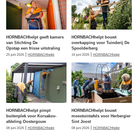
HORNBACHhelpt geeft kamers
HORNBACHhelpt bouwt
van Stichting De
overkapping voor Tuinderij De
Opstap een frisse uitstraling
Spoolderberg
|
|
25 juni 2026
HORNBACHhelpt
16 juni 2026
HORNBACHhelpt
HORNBACHhelpt pimpt
HORNBACHhelpt bouwt
buitenplek voor Korsakov-
moestuintafels voor Herbergier
afdeling Oostergouw
Sint Joost
|
|
08 juni 2026
HORNBACHhelpt
08 juni 2026
HORNBACHhelpt