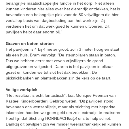
belangrijke maatschappelijke functie in het dorp. Niet alleen
kunnen kinderen hier alles over het dierenrijk ontdekken, het is
bovendien een belangrijke plek voor de 80 vrijwilligers die hier
veelal op basis van dagbesteding aan het werk zijn. Zij
verdienen het om dat werk goed te kunnen uitvoeren. Dit
paviljoen helpt daar enorm bij.”
Graven en beton storten
Het paviljoen is 4 bij 4 meter groot, zo’n 3 meter hoog en staat
als een huis. Bram vervolgt: “De steunpilaren staan in beton.
Dus we hebben eerst met zeven vrijwilligers de grond
uitgegraven en volgestort. Daarna is het paviljoen in elkaar
gezet en konden we tot slot het dak bedekken. De
picknickbanken en plantenbakken zijn de kers op de taart.
Veilige werkplek
“Het resultaat is echt fantastisch”, laat Monique Peeman van
Kasteel Kinderboerderij Geldrop weten. “Dit paviljoen stond
bovenaan ons wensenlijstje, maar als stichting met beperkte
inkomsten hadden we geen geld om zo’n extraatje te realiseren.
Heel fijn dat Stichting HORNBACH
helpt
ons te hulp schiet.
Dankzij dit paviljoen zijn we minder weersafhankelijk en kunnen