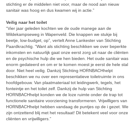
stichting er de middelen niet voor, maar de nood aan nieuw
sanitair was hoog en dus kwamen wij in actie.”
Veilig naar het toilet
“Vier jaar geleden kochten we de oude manege aan de
Wildekampseweg in Wapenveld. Die knappen we stukje bij
beetje, low-budget, op”, vertelt Anne Lankester van Stichting
Paardkrachtig. “Want als stichting beschikken we over beperkte
inkomsten en natuurlijk gaat onze eerst zorg uit naar de cliënten
en de psychische hulp die we hen bieden. Het oude sanitair was
enorm gedateerd en om er te komen moest je eerst de hele stal
door. Niet heel veilig. Dankzij Stichting HORNBACHhelpt
beschikken we nu over een representatieve toiletruimte in ons
hoofdgebouw. Van plaatmateriaal tot leidingwerk, tegels, het
fonteintje en het toilet zelf. Dankzij de hulp van Stichting
HORNBACHhelpt konden we de loze ruimte onder de trap tot
functionele sanitaire voorziening transformeren. Vrijwilligers van
HORNBACHhelpt hebben vandaag de puntjes op de i gezet. We
zijn ontzettend blij met het resultaat! Dit betekent veel voor onze
cliënten en vrijwilligers.”