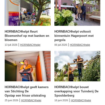
HORNBACHhelpt fleurt
HORNBACHhelpt voltooit
Bloemenhof op met banken en
binnentuin Hagerpoort met
bloemen
pergola
|
|
13 juli 2026
HORNBACHhelpt
06 juli 2026
HORNBACHhelpt
HORNBACHhelpt geeft kamers
HORNBACHhelpt bouwt
van Stichting De
overkapping voor Tuinderij De
Opstap een frisse uitstraling
Spoolderberg
|
|
25 juni 2026
HORNBACHhelpt
16 juni 2026
HORNBACHhelpt