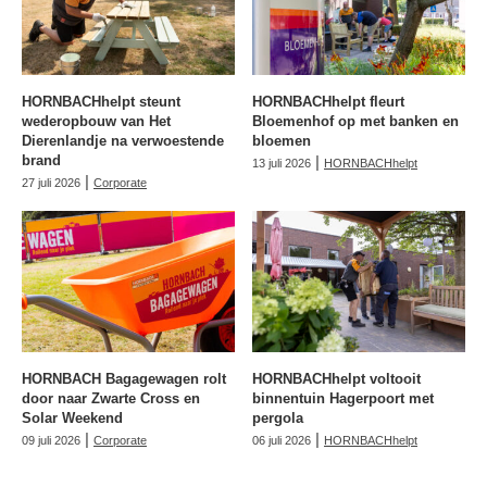
HORNBACHhelpt steunt
HORNBACHhelpt fleurt
wederopbouw van Het
Bloemenhof op met banken en
Dierenlandje na verwoestende
bloemen
brand
|
13 juli 2026
HORNBACHhelpt
|
27 juli 2026
Corporate
HORNBACH Bagagewagen rolt
HORNBACHhelpt voltooit
door naar Zwarte Cross en
binnentuin Hagerpoort met
Solar Weekend
pergola
|
|
09 juli 2026
Corporate
06 juli 2026
HORNBACHhelpt