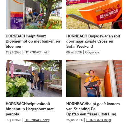
HORNBACHhelpt fleurt
HORNBACH Bagagewagen rolt
Bloemenhof op met banken en
door naar Zwarte Cross en
bloemen
Solar Weekend
|
|
13 juli 2026
HORNBACHhelpt
09 juli 2026
Corporate
HORNBACHhelpt voltooit
HORNBACHhelpt geeft kamers
binnentuin Hagerpoort met
van Stichting De
pergola
Opstap een frisse uitstraling
|
|
06 juli 2026
HORNBACHhelpt
25 juni 2026
HORNBACHhelpt