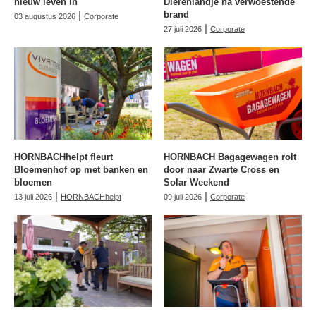
nieuw leven in
Dierenlandje na verwoestende
|
brand
03 augustus 2026
Corporate
|
27 juli 2026
Corporate
HORNBACHhelpt fleurt
HORNBACH Bagagewagen rolt
Bloemenhof op met banken en
door naar Zwarte Cross en
bloemen
Solar Weekend
|
|
13 juli 2026
HORNBACHhelpt
09 juli 2026
Corporate