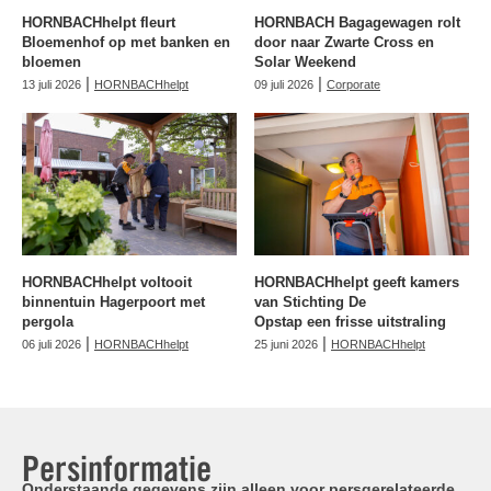
HORNBACHhelpt fleurt
HORNBACH Bagagewagen rolt
Bloemenhof op met banken en
door naar Zwarte Cross en
bloemen
Solar Weekend
|
|
13 juli 2026
HORNBACHhelpt
09 juli 2026
Corporate
HORNBACHhelpt voltooit
HORNBACHhelpt geeft kamers
binnentuin Hagerpoort met
van Stichting De
pergola
Opstap een frisse uitstraling
|
|
06 juli 2026
HORNBACHhelpt
25 juni 2026
HORNBACHhelpt
Persinformatie
Onderstaande gegevens zijn alleen voor persgerelateerde