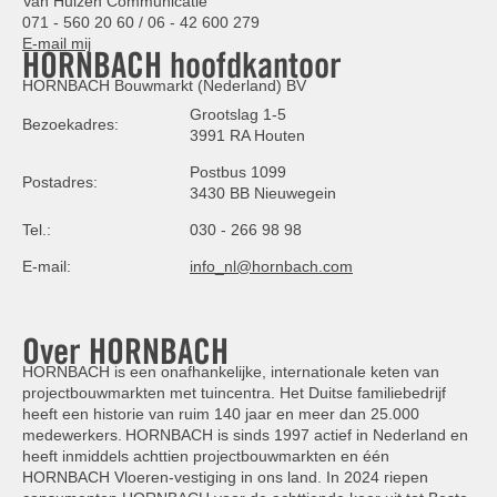
Van Hulzen Communicatie
071 - 560 20 60 / 06 - 42 600 279
E-mail mij
HORNBACH hoofdkantoor
HORNBACH Bouwmarkt (Nederland) BV
Grootslag 1-5
Bezoekadres:
3991 RA Houten
Postbus 1099
Postadres:
3430 BB Nieuwegein
Tel.:
030 - 266 98 98
E-mail:
info_nl@hornbach.com
Over HORNBACH
HORNBACH is een onafhankelijke, internationale keten van
projectbouwmarkten met tuincentra. Het Duitse familiebedrijf
heeft een historie van ruim 140 jaar en meer dan 25.000
medewerkers. HORNBACH is sinds 1997 actief in Nederland en
heeft inmiddels achttien projectbouwmarkten en één
HORNBACH Vloeren-vestiging in ons land. In 2024 riepen