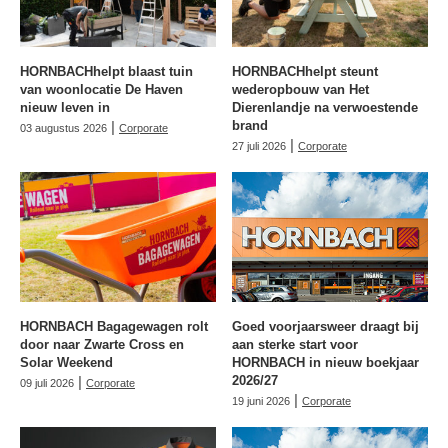
HORNBACHhelpt blaast tuin
HORNBACHhelpt steunt
van woonlocatie De Haven
wederopbouw van Het
nieuw leven in
Dierenlandje na verwoestende
|
brand
03 augustus 2026
Corporate
|
27 juli 2026
Corporate
HORNBACH Bagagewagen rolt
Goed voorjaarsweer draagt bij
door naar Zwarte Cross en
aan sterke start voor
Solar Weekend
HORNBACH in nieuw boekjaar
|
2026/27
09 juli 2026
Corporate
|
19 juni 2026
Corporate