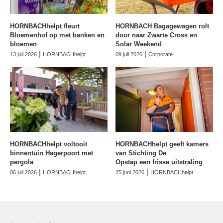
HORNBACHhelpt fleurt
HORNBACH Bagagewagen rolt
Bloemenhof op met banken en
door naar Zwarte Cross en
bloemen
Solar Weekend
|
|
13 juli 2026
HORNBACHhelpt
09 juli 2026
Corporate
HORNBACHhelpt voltooit
HORNBACHhelpt geeft kamers
binnentuin Hagerpoort met
van Stichting De
pergola
Opstap een frisse uitstraling
|
|
06 juli 2026
HORNBACHhelpt
25 juni 2026
HORNBACHhelpt