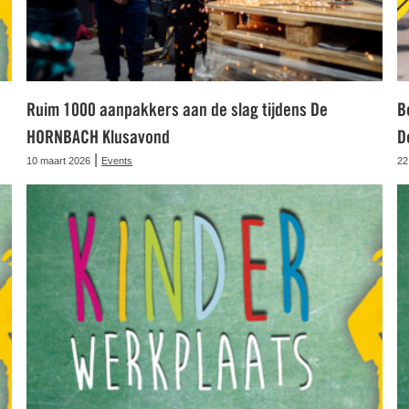
Ruim 1000 aanpakkers aan de slag tijdens De
B
HORNBACH Klusavond
D
|
10 maart 2026
Events
22