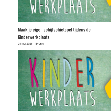
Maak je eigen schijfschietspel tijdens de
Kinderwerkplaats
|
28 mei 2026
Events