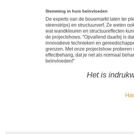
Stemming in huis beïnvloeden
De experts van de bouwmarkt laten ter pl
steenstrips) en structuurverf. Ze weten o
wat wandkleuren en structuureffecten ku
de projectshows. “Opvallend daarbij is da
innovatieve technieken en gereedschappen
grenzen. Met onze projectshow proberen we
effectbehang, dat je net als normaal beha
beïnvloeden!”
Het is indruk
Ha