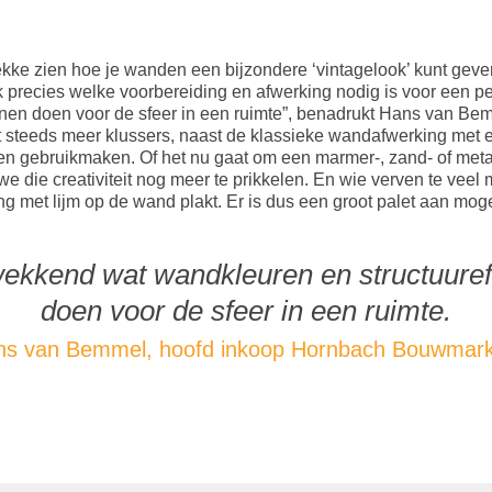
ekke zien hoe je wanden een bijzondere ‘vintagelook’ kunt geve
ok precies welke voorbereiding en afwerking nodig is voor een pe
nnen doen voor de sfeer in een ruimte”, benadrukt Hans van Be
t steeds meer klussers, naast de klassieke wandafwerking met e
 gebruikmaken. Of het nu gaat om een marmer-, zand- of metaal-
 die creativiteit nog meer te prikkelen. En wie verven te veel 
ng met lijm op de wand plakt. Er is dus een groot palet aan mog
wekkend wat wandkleuren en structuure
doen voor de sfeer in een ruimte.
ns van Bemmel, hoofd inkoop Hornbach Bouwmark