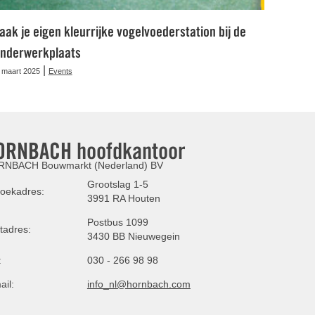
aak je eigen kleurrijke vogelvoederstation bij de
inderwerkplaats
|
 maart 2025
Events
ORNBACH hoofdkantoor
NBACH Bouwmarkt (Nederland) BV
Grootslag 1-5
oekadres:
3991 RA Houten
Postbus 1099
tadres:
3430 BB Nieuwegein
:
030 - 266 98 98
ail:
info_nl@hornbach.com