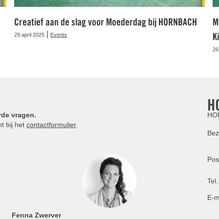
Creatief aan de slag voor Moederdag bij HORNBACH
M
|
K
29 april 2025
Events
26
H
rde vragen.
HOR
t bij het
contactformulier
.
Bez
Pos
Tel.
E-m
Fenna Zwerver