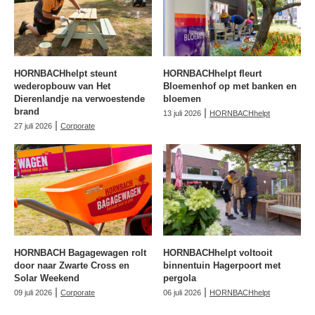
HORNBACHhelpt steunt
HORNBACHhelpt fleurt
wederopbouw van Het
Bloemenhof op met banken en
Dierenlandje na verwoestende
bloemen
brand
|
13 juli 2026
HORNBACHhelpt
|
27 juli 2026
Corporate
HORNBACH Bagagewagen rolt
HORNBACHhelpt voltooit
door naar Zwarte Cross en
binnentuin Hagerpoort met
Solar Weekend
pergola
|
|
09 juli 2026
Corporate
06 juli 2026
HORNBACHhelpt