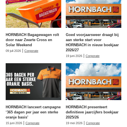
HORNBACH Bagagewagen rolt
Goed voorjaarsweer draagt bij
door naar Zwarte Cross en
aan sterke start voor
Solar Weekend
HORNBACH in nieuw boekjaar
|
2026/27
09 juli 2026
Corporate
|
19 juni 2026
Corporate
HORNBACH lanceert campagne
HORNBACH presenteert
‘365 dagen per jaar een sterke
definitieve jaarcijfers boekjaar
oranje basis’
2025/26
|
|
15 juni 2026
Corporate
19 mei 2026
Corporate