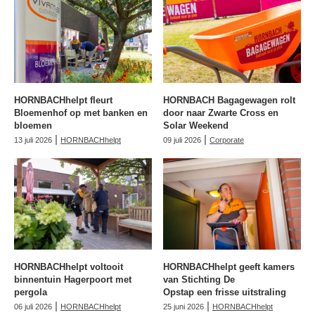
HORNBACHhelpt fleurt
HORNBACH Bagagewagen rolt
Bloemenhof op met banken en
door naar Zwarte Cross en
bloemen
Solar Weekend
|
|
13 juli 2026
HORNBACHhelpt
09 juli 2026
Corporate
HORNBACHhelpt voltooit
HORNBACHhelpt geeft kamers
binnentuin Hagerpoort met
van Stichting De
pergola
Opstap een frisse uitstraling
|
|
06 juli 2026
HORNBACHhelpt
25 juni 2026
HORNBACHhelpt