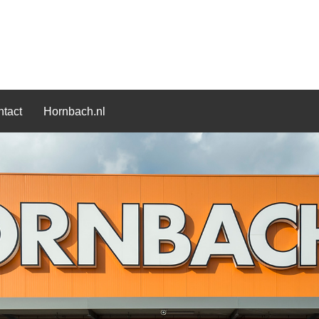
tact
Hornbach.nl