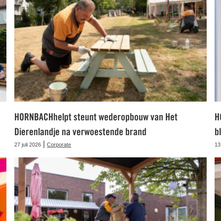
HORNBACHhelpt steunt wederopbouw van Het
H
Dierenlandje na verwoestende brand
b
|
27 juli 2026
Corporate
13