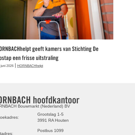
ORNBACHhelpt geeft kamers van Stichting De
pstap een frisse uitstraling
|
 juni 2026
HORNBACHhelpt
ORNBACH hoofdkantoor
NBACH Bouwmarkt (Nederland) BV
Grootslag 1-5
oekadres:
3991 RA Houten
Postbus 1099
tadres: