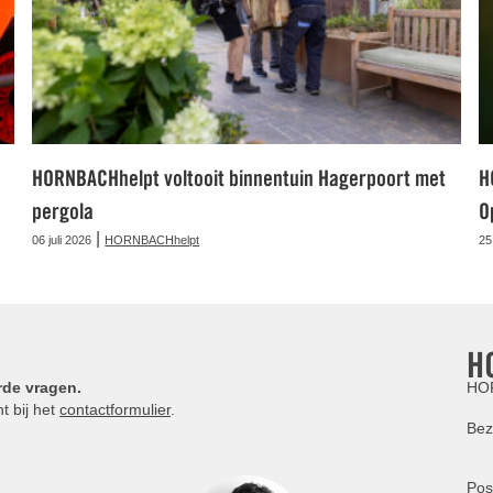
HORNBACHhelpt voltooit binnentuin Hagerpoort met
H
pergola
O
|
06 juli 2026
HORNBACHhelpt
25
H
rde vragen.
HOR
t bij het
contactformulier
.
Bez
Pos