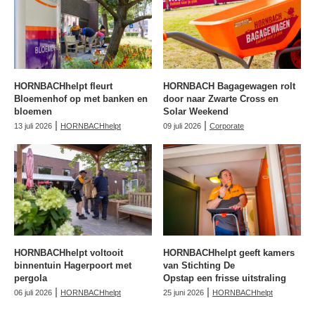
HORNBACHhelpt fleurt
HORNBACH Bagagewagen rolt
Bloemenhof op met banken en
door naar Zwarte Cross en
bloemen
Solar Weekend
|
|
13 juli 2026
HORNBACHhelpt
09 juli 2026
Corporate
HORNBACHhelpt voltooit
HORNBACHhelpt geeft kamers
binnentuin Hagerpoort met
van Stichting De
pergola
Opstap een frisse uitstraling
|
|
06 juli 2026
HORNBACHhelpt
25 juni 2026
HORNBACHhelpt