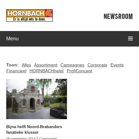
NEWSROOM
Menu
Toon:
Alles
Assortiment
Campagnes
Corporate
Events
Financieel
HORNBACHhelpt
ProfiConcept
Bijna helft Noord-Brabanders
fanatieke klusser
|
25 september 2014
Campagnes