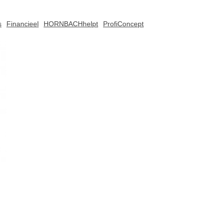
s
Financieel
HORNBACHhelpt
ProfiConcept