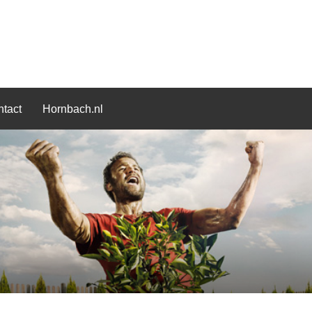
tact
Hornbach.nl