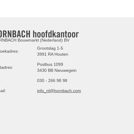
ORNBACH hoofdkantoor
NBACH Bouwmarkt (Nederland) BV
Grootslag 1-5
oekadres:
3991 RA Houten
Postbus 1099
tadres:
3430 BB Nieuwegein
:
030 - 266 98 98
ail:
info_nl@hornbach.com