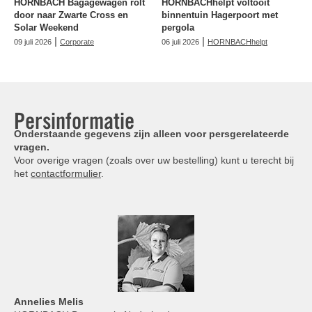
HORNBACH Bagagewagen rolt
HORNBACHhelpt voltooit
door naar Zwarte Cross en
binnentuin Hagerpoort met
Solar Weekend
pergola
|
|
09 juli 2026
Corporate
06 juli 2026
HORNBACHhelpt
Persinformatie
Onderstaande gegevens zijn alleen voor persgerelateerde
vragen.
Voor overige vragen (zoals over uw bestelling) kunt u terecht bij
het
contactformulier
.
Annelies
Melis