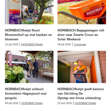
HORNBACHhelpt fleurt
HORNBACH Bagagewagen rolt
Bloemenhof op met banken en
door naar Zwarte Cross en
bloemen
Solar Weekend
|
|
13 juli 2026
HORNBACHhelpt
09 juli 2026
Corporate
HORNBACHhelpt voltooit
HORNBACHhelpt geeft kamers
binnentuin Hagerpoort met
van Stichting De
pergola
Opstap een frisse uitstraling
|
|
06 juli 2026
HORNBACHhelpt
25 juni 2026
HORNBACHhelpt