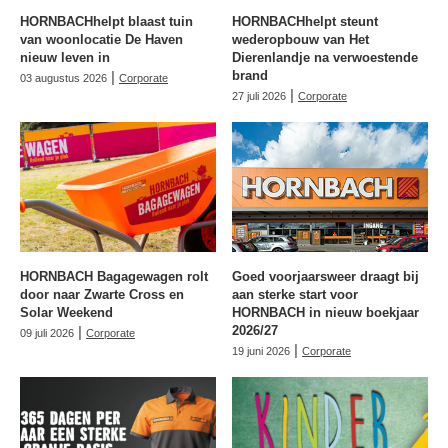
HORNBACHhelpt blaast tuin
HORNBACHhelpt steunt
van woonlocatie De Haven
wederopbouw van Het
nieuw leven in
Dierenlandje na verwoestende
|
brand
03 augustus 2026
Corporate
|
27 juli 2026
Corporate
HORNBACH Bagagewagen rolt
Goed voorjaarsweer draagt bij
door naar Zwarte Cross en
aan sterke start voor
Solar Weekend
HORNBACH in nieuw boekjaar
|
2026/27
09 juli 2026
Corporate
|
19 juni 2026
Corporate