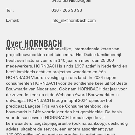
3430 BB Nieuwegein
Tel.:
030 - 266 98 98
E-mail:
info_nl@hornbach.com
Over HORNBACH
HORNBACH is een onafhankelijke, internationale keten van
projectbouwmarkten met tuincentra. Het Duitse familiebedrijf
heeft een historie van ruim 140 jaar en meer dan 25.000
medewerkers. HORNBACH is sinds 1997 actief in Nederland en
heeft inmiddels achttien projectbouwmarkten en één
HORNBACH Vloeren-vestiging in ons land. In 2024 riepen
consumenten HORNBACH voor de achttiende keer uit tot Beste
Bouwmarkt van Nederland. Ook nam HORNBACH dat jaar voor
de zevende keer op rij de Webshop Award Bouwmarkten in
ontvangst. HORNBACH kreeg in april 2024 opnieuw het
predicaat Laagste Prijs van de Consumentenbond, de
bouwmarkt is 14% voordeliger dan het gemiddelde. De basis
voor de succesvolle HORNBACH-formule zijn de vijf
kernwaarden: laagsteprijsgarantie (ook na aankoop), deskundig
advies, uitgebreide service, een enorm assortiment (van
120.000 artikelen) en grote voorraden (je grijpt nooit mis).