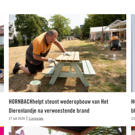
HORNBACHhelpt steunt wederopbouw van Het
H
Dierenlandje na verwoestende brand
b
|
27 juli 2026
Corporate
13