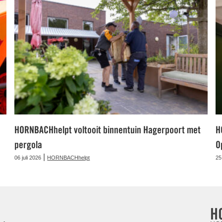
HORNBACHhelpt voltooit binnentuin Hagerpoort met
H
pergola
O
|
06 juli 2026
HORNBACHhelpt
25
H