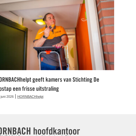
ORNBACHhelpt geeft kamers van Stichting De
pstap een frisse uitstraling
|
 juni 2026
HORNBACHhelpt
ORNBACH hoofdkantoor