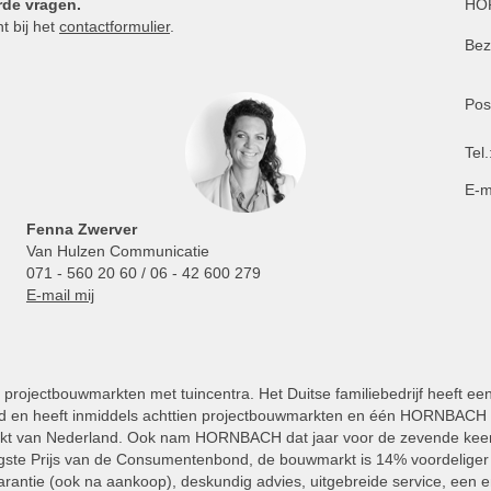
rde vragen.
HOR
t bij het
contactformulier
.
Bez
Pos
Tel.
E-m
Fenna Zwerver
Van Hulzen Communicatie
071 - 560 20 60 / 06 - 42 600 279
E-mail mij
projectbouwmarkten met tuincentra. Het Duitse familiebedrijf heeft ee
 en heeft inmiddels achttien projectbouwmarkten en één HORNBACH Vl
kt van Nederland. Ook nam HORNBACH dat jaar voor de zevende keer
ste Prijs van de Consumentenbond, de bouwmarkt is 14% voordeliger 
rantie (ook na aankoop), deskundig advies, uitgebreide service, een e