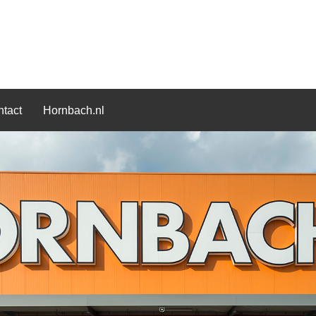
tact
Hornbach.nl