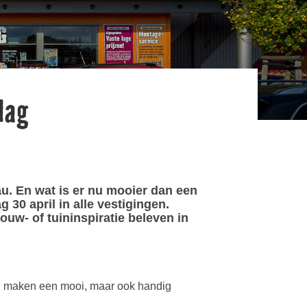
dag
u. En wat is er nu mooier dan een
30 april in alle vestigingen.
uw- of tuininspiratie beleven in
en maken een mooi, maar ook handig