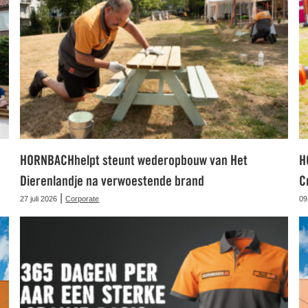
HORNBACHhelpt steunt wederopbouw van Het
H
Dierenlandje na verwoestende brand
C
|
27 juli 2026
Corporate
09