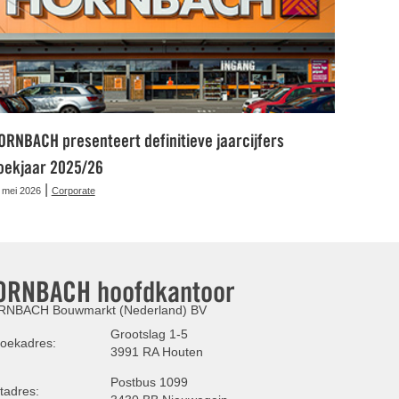
ORNBACH presenteert definitieve jaarcijfers
oekjaar 2025/26
|
 mei 2026
Corporate
ORNBACH hoofdkantoor
NBACH Bouwmarkt (Nederland) BV
Grootslag 1-5
oekadres:
3991 RA Houten
Postbus 1099
tadres: