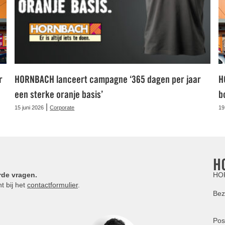
r
HORNBACH lanceert campagne ‘365 dagen per jaar
H
een sterke oranje basis’
b
|
15 juni 2026
Corporate
19
H
rde vragen.
HOR
t bij het
contactformulier
.
Bez
Pos