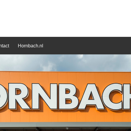
tact
Hornbach.nl