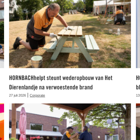
HORNBACHhelpt steunt wederopbouw van Het
H
Dierenlandje na verwoestende brand
b
|
27 juli 2026
Corporate
13