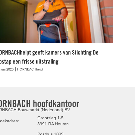
ORNBACHhelpt geeft kamers van Stichting De
pstap een frisse uitstraling
|
 juni 2026
HORNBACHhelpt
ORNBACH hoofdkantoor
NBACH Bouwmarkt (Nederland) BV
Grootslag 1-5
oekadres:
3991 RA Houten
Postbus 1099