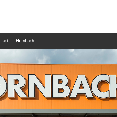
tact
Hornbach.nl