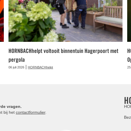
HORNBACHhelpt voltooit binnentuin Hagerpoort met
H
pergola
O
|
06 juli 2026
HORNBACHhelpt
25
H
rde vragen.
HOR
t bij het
contactformulier
.
Bez